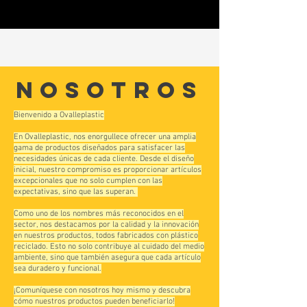
nosotros
Bienvenido a Ovalleplastic
En Ovalleplastic, nos enorgullece ofrecer una amplia
gama de productos diseñados para satisfacer las
necesidades únicas de cada cliente. Desde el diseño
inicial, nuestro compromiso es proporcionar artículos
excepcionales que no solo cumplen con las
expectativas, sino que las superan.
Como uno de los nombres más reconocidos en el
sector, nos destacamos por la calidad y la innovación
en nuestros productos, todos fabricados con plástico
reciclado. Esto no solo contribuye al cuidado del medio
ambiente, sino que también asegura que cada artículo
sea duradero y funcional.
¡Comuníquese con nosotros hoy mismo y descubra
cómo nuestros productos pueden beneficiarlo!