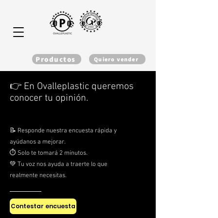
Productos
Quiero vender
Iniciar sesión
👉 En Ovalleplastic queremos
conocer tu opinión.
📝 Responde nuestra encuesta rápida y
ayúdanos a mejorar.
⏱️ Solo te tomará 2 minutos.
💚 Tu voz nos ayuda a traerte lo que
realmente necesitas.
Contestar encuesta